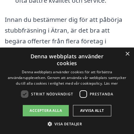
ofta bättre kvalitet och service.
Innan du bestämmer dig för att påbörja
stubbfräsning i Ätran, är det bra att
begära offerter från flera företag i
området. Genom att jämföra priser och
×
Denna webbplats använder
tjänster kan du säkerställa att du får ett
cookies
bra erbjudande. Tänk på att det inte alltid
Denna webbplats använder cookies för att förbättra
användarupplevelsen. Genom att använda vår webbplats samtycker
är bäst att välja den billigaste tjänsten;
du till alla cookies i enlighet med vår cookiepolicy.
Läs mer
kvalitet och kundservice är också viktiga
STRIKT NÖDVÄNDIGT
PRESTANDA
faktorer att överväga.
ACCEPTERA ALLA
AVVISA ALLT
Att förstå vad som påverkar priset kan
VISA DETALJER