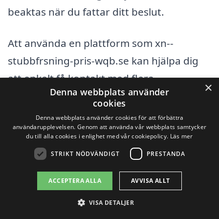
beaktas när du fattar ditt beslut.
Att använda en plattform som xn--
stubbfrsning-pris-wqb.se kan hjälpa dig
att enkelt få kontakt med flera
×
Denna webbplats använder
professionella företag inom
cookies
stubbfräsning i Bäckefors och därmed
Denna webbplats använder cookies för att förbättra
användarupplevelsen. Genom att använda vår webbplats samtycker
underlätta din beslutsprocess. Genom att
du till alla cookies i enlighet med vår cookiepolicy.
Läs mer
få flera förslag kan du tryggt välja det
STRIKT NÖDVÄNDIGT
PRESTANDA
alternativ som passar dig bäst både rent
ACCEPTERA ALLA
AVVISA ALLT
ekonomiskt och kvalitetsmässigt.
VISA DETALJER
Få 3 erbjudanden, gratis och utan