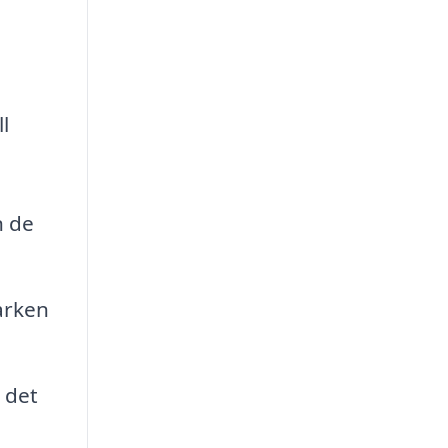
l
n de
marken
 det