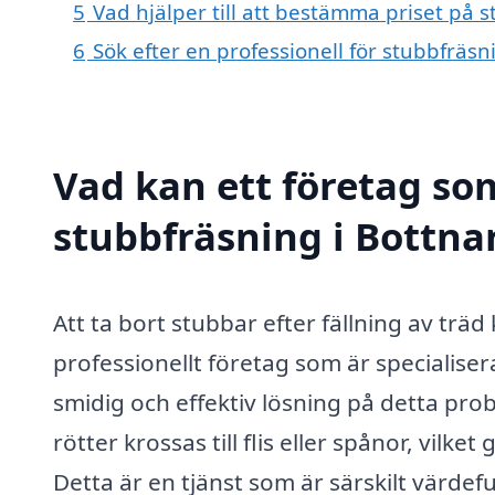
5
Vad hjälper till att bestämma priset på 
6
Sök efter en professionell för stubbfräs
Vad kan ett företag som
stubbfräsning i Bottnar
Att ta bort stubbar efter fällning av trä
professionellt företag som är specialise
smidig och effektiv lösning på detta pr
rötter krossas till flis eller spånor, vilk
Detta är en tjänst som är särskilt värde