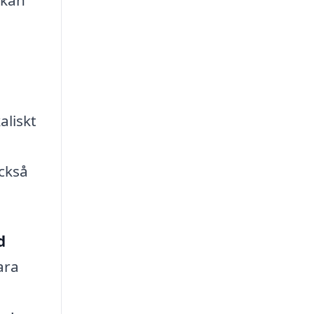
 kan
aliskt
också
d
ara