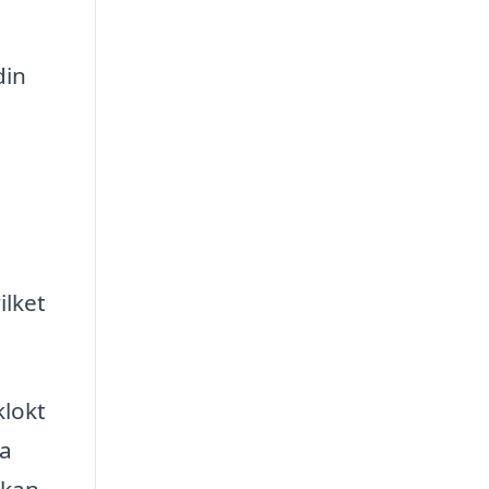
din
ilket
klokt
ra