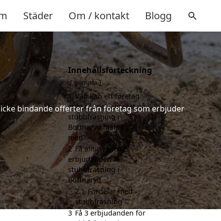
m
Städer
Om / kontakt
Blogg
Innehållsförteckning
d
gömma
1
Vad kan ett företag
som är specialiserat på
h icke bindande offerter från företag som erbjuder
stubbfräsning i
Bottnaryd hjälpa till
med?
2
Få alltid minst 3
erbjudanden för
stubbfräsning i
Bottnaryd
2.1
Fördelar med
stubbfräsning
3
Få 3 erbjudanden för