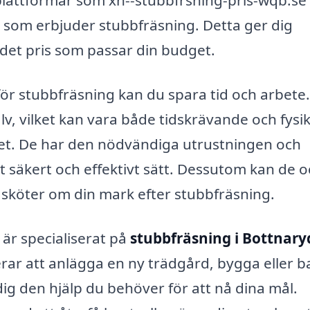
plattformar som xn--stubbfrsning-pris-wqb.se
r som erbjuder stubbfräsning. Detta ger dig
l det pris som passar din budget.
för stubbfräsning kan du spara tid och arbete.
älv, vilket kan vara både tidskrävande och fysik
et. De har den nödvändiga utrustningen och
tt säkert och effektivt sätt. Dessutom kan de 
 sköter om din mark efter stubbfräsning.
är specialiserat på
stubbfräsning i Bottnary
rar att anlägga en ny trädgård, bygga eller b
dig den hjälp du behöver för att nå dina mål.