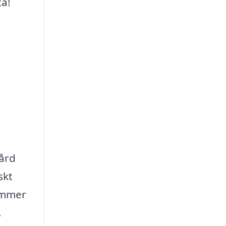
ta!
gård
skt
tämmer
.