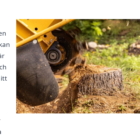
en
 kan
är
och
itt
r
a