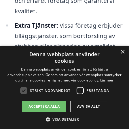
och erfaret företag som garanterar
kvalitet.
Extra Tjänster:
Vissa företag erbjuder
tilläggstjänster, som bortforsling av
stubben eller planering av området
×
Denna webbplats använder
efter fräsning, vilket kan påverka den
cookies
totala kostnaden.
Denna webbplats använder cookies för att förbättra
användarupplevelsen. Genom att använda vår webbplats samtycker
du till alla cookies i enlighet med vår cookiepolicy.
Läs mer
För att få bästa möjliga pris på
STRIKT NÖDVÄNDIGT
PRESTANDA
stubbfräsning i Drottningholm är det en
bra idé att begära offerter från olika
ACCEPTERA ALLA
AVVISA ALLT
specialister i ditt område. Genom att göra
VISA DETALJER
detta kan du jämföra priser och tjänster