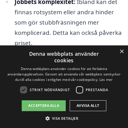
Jobbets komplexitet:
Ibland kan det
finnas rotsystem eller andra hinder
som gör stubbfräsningen mer
komplicerad. Detta kan också påverka
priset.
×
Denna webbplats använder
Tidsram:
Om du behöver
cookies
stubbfräsningen utförd inom en
Denna webbplats använder cookies för att förbättra
användarupplevelsen. Genom att använda vår webbplats samtycker
specifik tidsram kan företag ibland ta
du till alla cookies i enlighet med vår cookiepolicy.
Läs mer
ut ett högre pris för att prioritera ditt
STRIKT NÖDVÄNDIGT
PRESTANDA
projekt.
ACCEPTERA ALLA
AVVISA ALLT
När du överväger stubbfräsning i Edsbro,
VISA DETALJER
rekommenderar vi att du inhämtar flera