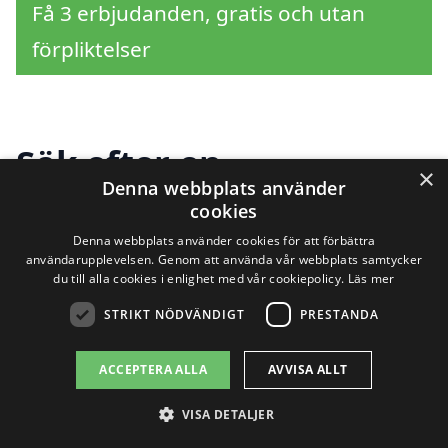
Få 3 erbjudanden, gratis och utan
förpliktelser
Sök efter en
×
Denna webbplats använder
professionell för
cookies
stubbfräsning i andra
Denna webbplats använder cookies för att förbättra
användarupplevelsen. Genom att använda vår webbplats samtycker
du till alla cookies i enlighet med vår cookiepolicy.
Läs mer
städer nära Enköping
STRIKT NÖDVÄNDIGT
PRESTANDA
ACCEPTERA ALLA
AVVISA ALLT
Om du letar efter stubbfräsning i
Enköping, är du på rätt plats.
VISA DETALJER