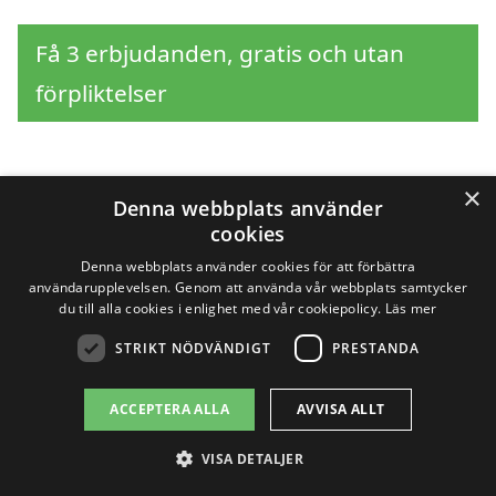
Få 3 erbjudanden, gratis och utan
förpliktelser
×
Sök efter en
Denna webbplats använder
cookies
professionell för
Denna webbplats använder cookies för att förbättra
användarupplevelsen. Genom att använda vår webbplats samtycker
stubbfräsning i andra
du till alla cookies i enlighet med vår cookiepolicy.
Läs mer
STRIKT NÖDVÄNDIGT
PRESTANDA
städer nära Gissebo
ACCEPTERA ALLA
AVVISA ALLT
Att hitta rätt hjälp för
stubbfräsning i
VISA DETALJER