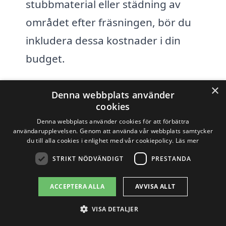
stubbmaterial eller städning av
området efter fräsningen, bör du
inkludera dessa kostnader i din
budget.
×
Genom att be om flera offerter på
Denna webbplats använder
cookies
stubbfräsning i Götlunda kan du jämföra
Denna webbplats använder cookies för att förbättra
priser och tjänster från olika leverantörer.
användarupplevelsen. Genom att använda vår webbplats samtycker
du till alla cookies i enlighet med vår cookiepolicy.
Läs mer
Detta ger dig en möjlighet att hitta den
STRIKT NÖDVÄNDIGT
PRESTANDA
mest kostnadseffektiva lösningen som
uppfyller dina behov. Kom ihåg att inte
ACCEPTERA ALLA
AVVISA ALLT
bara fokusera på priset, utan även på
VISA DETALJER
kvaliteten på arbetet och företagets