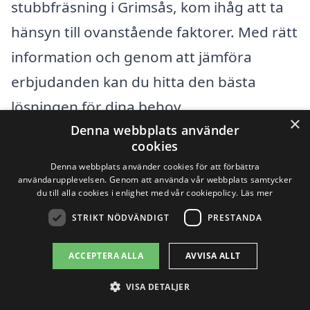
stubbfräsning i Grimsås, kom ihåg att ta
hänsyn till ovanstående faktorer. Med rätt
information och genom att jämföra
erbjudanden kan du hitta den bästa
lösningen för dina behov.
×
Denna webbplats använder
cookies
Få 3 erbjudanden, gratis och utan
Denna webbplats använder cookies för att förbättra
förpliktelser
användarupplevelsen. Genom att använda vår webbplats samtycker
du till alla cookies i enlighet med vår cookiepolicy.
Läs mer
STRIKT NÖDVÄNDIGT
PRESTANDA
Sök efter en
ACCEPTERA ALLA
AVVISA ALLT
professionell för
VISA DETALJER