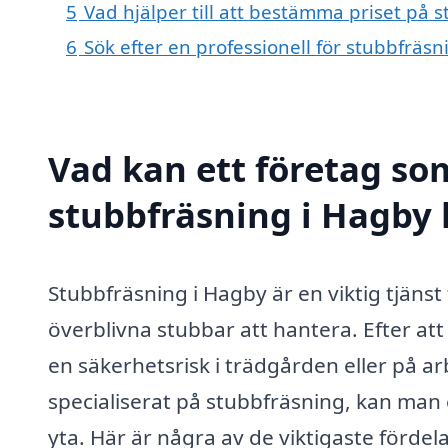
5
Vad hjälper till att bestämma priset på 
6
Sök efter en professionell för stubbfräs
Vad kan ett företag som
stubbfräsning i Hagby 
Stubbfräsning i Hagby är en viktig tjäns
överblivna stubbar att hantera. Efter att e
en säkerhetsrisk i trädgården eller på a
specialiserat på stubbfräsning, kan man 
yta. Här är några av de viktigaste fördel