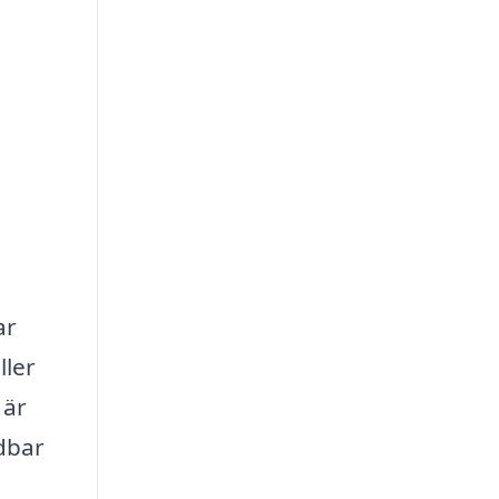
ar
ller
 är
ndbar
: