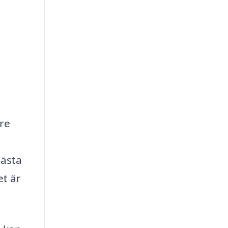
tre
bästa
et är