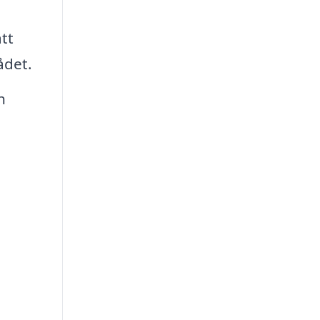
tt
ådet.
h