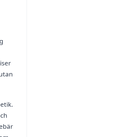
ag
iser
 utan
etik.
och
nebär