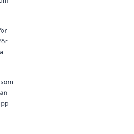
 om
för
för
ra
r som
kan
 upp