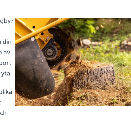
agby?
a din
p av
bort
yta.
olika
t
och