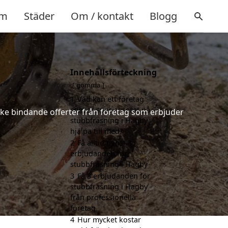
m
Städer
Om / kontakt
Blogg
Innehållsförteckning
gömma
1
Vad kan ett företag
som är specialiserat på
icke bindande offerter från företag som erbjuder
stubbfräsning i Hagby
hjälpa till med?
2
Få alltid minst 3
erbjudanden för
stubbfräsning i Hagby
3
Få 3 erbjudanden för
stubbfräsning i Hagby
från professionella
företag
4
Hur mycket kostar