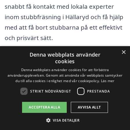
snabbt få kontakt med lokala experter
inom stubbfräsning i Hällaryd och få hjälp
med att få bort stubbarna på ett effektivt
och prisvärt sätt.
×
Denna webbplats använder
Få 3 erbjudanden, gratis och utan
cookies
förpliktelser
Denna webbplats använder cookies för att förbättra
användarupplevelsen. Genom att använda vår webbplats samtycker
du till alla cookies i enlighet med vår cookiepolicy.
Läs mer
STRIKT NÖDVÄNDIGT
PRESTANDA
Sök efter en
ACCEPTERA ALLA
AVVISA ALLT
professionell för
VISA DETALJER
stubbfräsning i andra