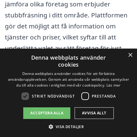
jämföra olika företag som erbjuder
stubbfräsning i ditt område. Plattformen
gör det möjligt att få information om
tjänster och priser, vilket syftar till att
underlätta valet av rätt företag för just
×
Denna webbplats använder
ditt behov. När du väl har samlat in
cookies
tillräckligt med information, kan du känna
Denna webbplats använder cookies för att förbättra
användarupplevelsen. Genom att använda vår webbplats samtycker
dig trygg i ditt val av företag för
du till alla cookies i enlighet med vår cookiepolicy.
Läs mer
stubbfräsning och möjligtvis spara
STRIKT NÖDVÄNDIGT
PRESTANDA
pengar på samma gång.
ACCEPTERA ALLA
AVVISA ALLT
Få 3 erbjudanden, gratis och utan
VISA DETALJER
förpliktelser