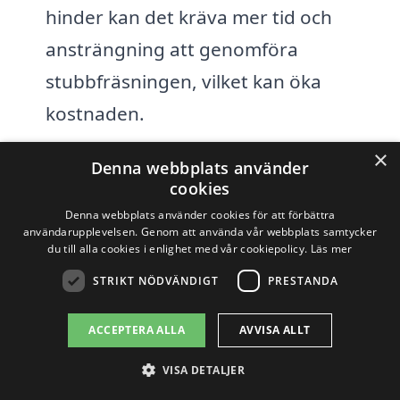
hinder kan det kräva mer tid och
ansträngning att genomföra
stubbfräsningen, vilket kan öka
kostnaden.
×
Denna webbplats använder
Innan du bestämmer dig för en
cookies
leverantör av stubbfräsning i Högboda, är
Denna webbplats använder cookies för att förbättra
det en bra idé att jämföra olika
användarupplevelsen. Genom att använda vår webbplats samtycker
du till alla cookies i enlighet med vår cookiepolicy.
Läs mer
erbjudanden. På xn--stubbfrsning-pris-
STRIKT NÖDVÄNDIGT
PRESTANDA
wqb.se kan du enkelt få kontakt med flera
aktuella företag och begära
ACCEPTERA ALLA
AVVISA ALLT
kostnadsförslag. Genom att få flera
VISA DETALJER
offerter kan du få en bättre känsla för det