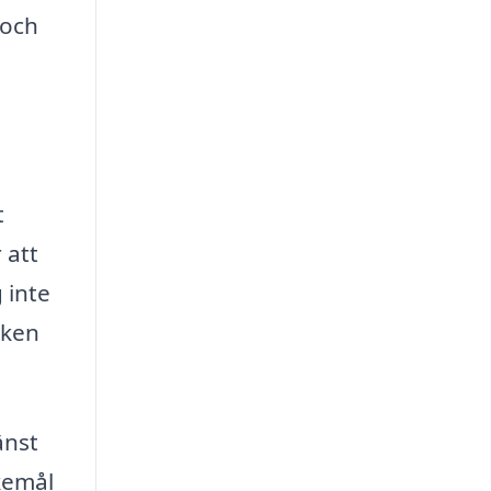
 och
t
 att
 inte
rken
änst
skemål