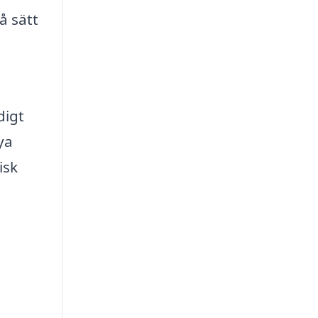
å sätt
digt
ya
isk