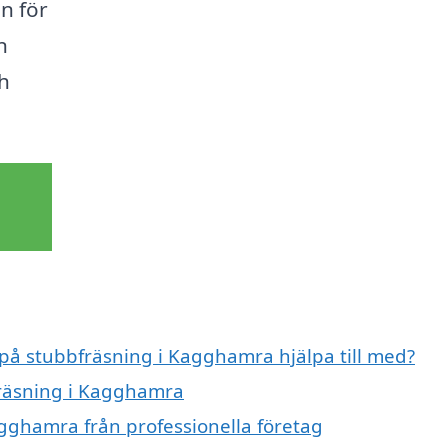
en för
n
h
 på stubbfräsning i Kagghamra hjälpa till med?
fräsning i Kagghamra
gghamra från professionella företag