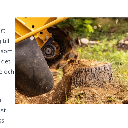
rt
till
g som
 det
re och
u
äst
ss