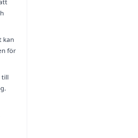
att
ch
t kan
en för
ill
ng.
a
t