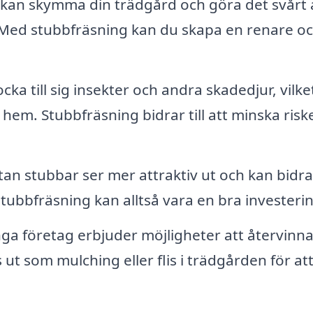
kan skymma din trädgård och göra det svårt 
. Med stubbfräsning kan du skapa en renare o
cka till sig insekter och andra skadedjur, vilke
 hem. Stubbfräsning bidrar till att minska risk
an stubbar ser mer attraktiv ut och kan bidra t
stubbfräsning kan alltså vara en bra investeri
a företag erbjuder möjligheter att återvinn
ut som mulching eller flis i trädgården för at