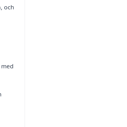
n, och
l med
m