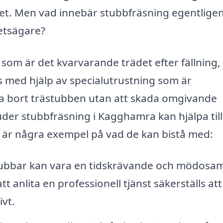
tet. Men vad innebär stubbfräsning egentlige
hetsägare?
som är det kvarvarande trädet efter fällning,
rs med hjälp av specialutrustning som är
 ta bort trästubben utan att skada omgivande
uder stubbfräsning i Kagghamra kan hjälpa til
är är några exempel på vad de kan bistå med:
stubbar kan vara en tidskrävande och mödosa
 anlita en professionell tjänst säkerställs att
vt.