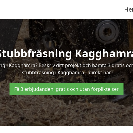
He
Stubbfräsning Kagghamr
ing i Kagghamra? Beskriv ditt projekt och hämta 3 gratis oc
stubbfräsning i Kagghamra – direkt här.
Få 3 erbjudanden, gratis och utan förpliktelser