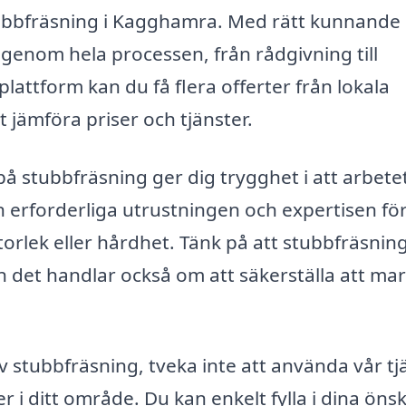
r stubbfräsning i Kagghamra. Med rätt kunnande
a genom hela processen, från rådgivning till
ttform kan du få flera offerter från lokala
 jämföra priser och tjänster.
 på stubbfräsning ger dig trygghet i att arbete
n erforderliga utrustningen och expertisen för
torlek eller hårdhet. Tänk på att stubbfräsning
n det handlar också om att säkerställa att ma
 stubbfräsning, tveka inte att använda vår tj
rer i ditt område. Du kan enkelt fylla i dina ön