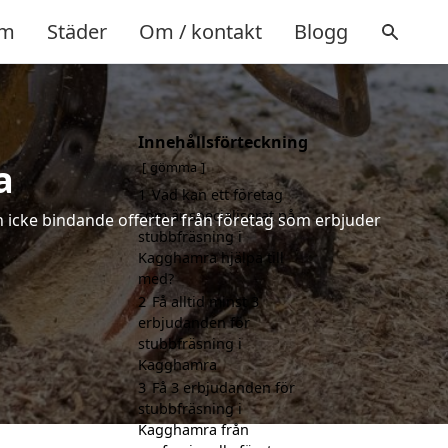
m
Städer
Om / kontakt
Blogg
Innehållsförteckning
a
gömma
1
Vad kan ett företag
som är specialiserat på
h icke bindande offerter från företag som erbjuder
stubbfräsning i
Kagghamra hjälpa till
med?
2
Få alltid minst 3
erbjudanden för
stubbfräsning i
Kagghamra
3
Få 3 erbjudanden för
stubbfräsning i
Kagghamra från