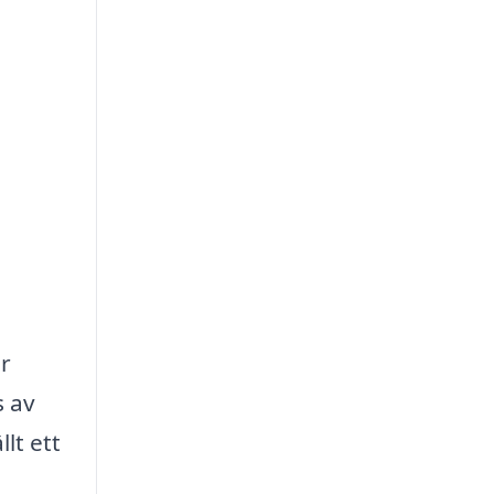
är
s av
lt ett