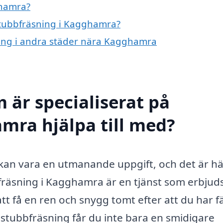
ghamra?
 stubbfräsning i Kagghamra?
sning i andra städer nära Kagghamra
 är specialiserat på
mra hjälpa till med?
d kan vara en utmanande uppgift, och det är h
fräsning i Kagghamra är en tjänst som erbjud
att få en ren och snygg tomt efter att du har fäl
r stubbfräsning får du inte bara en smidigare