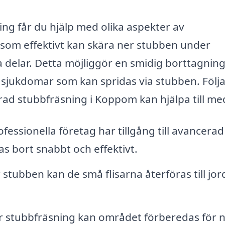
ng får du hjälp med olika aspekter av
 som effektivt kan skära ner stubben under
a delar. Detta möjliggör en smidig borttagning
r sjukdomar som kan spridas via stubben. Följ
rad stubbfräsning i Koppom kan hjälpa till me
fessionella företag har tillgång till avancerad
s bort snabbt och effektivt.
tubben kan de små flisarna återföras till jor
r stubbfräsning kan området förberedas för 