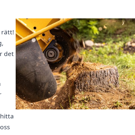
rätt!
g,
r det
å
r
hitta
 oss