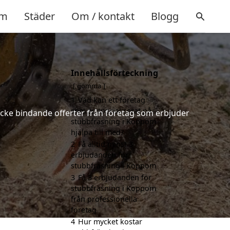
m
Städer
Om / kontakt
Blogg
Innehållsförteckning
gömma
1
Vad kan ett företag
som är specialiserat på
 icke bindande offerter från företag som erbjuder
stubbfräsning i Koppom
hjälpa till med?
2
Få alltid minst 3
erbjudanden för
stubbfräsning i Koppom
3
Få 3 erbjudanden för
stubbfräsning i Koppom
från professionella
företag
4
Hur mycket kostar