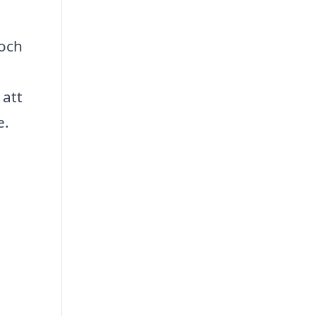
 och
 att
e.