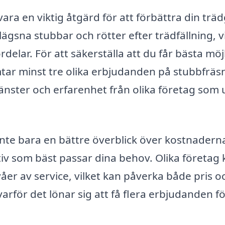
ara en viktig åtgärd för att förbättra din trä
lägsna stubbar och rötter efter trädfällning, v
delar. För att säkerställa att du får bästa möj
ämtar minst tre olika erbjudanden på stubbfräs
tjänster och erfarenhet från olika företag som 
 inte bara en bättre överblick över kostnadern
tiv som bäst passar dina behov. Olika företag
våer av service, vilket kan påverka både pris o
 varför det lönar sig att få flera erbjudanden f