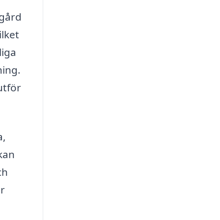
dgård
ilket
liga
ning.
utför
a,
 kan
ch
ör