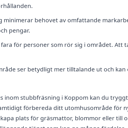
örhållanden.
g minimerar behovet av omfattande markarb
och pengar.
fara för personer som rör sig i området. Att t
råde ser betydligt mer tilltalande ut och kan
is inom stubbfräsning i Koppom kan du trygg
samtidigt förbereda ditt utomhusområde för n
kapa plats för gräsmattor, blommor eller till 