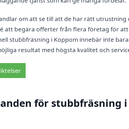
dläggande tjänst som kan ge många fördelar.
andlar om att se till att de har rätt utrustning
dé att begära offerter från flera företag för att
onell stubbfräsning i Koppom innebär inte bara
öjliga resultat med högsta kvalitet och servic
iktelser
danden för stubbfräsning i