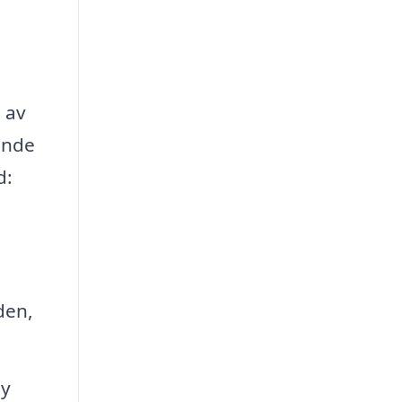
 av
ande
d:
den,
ny