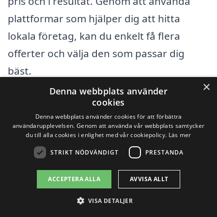
pris och i resultat. Genom att använda
plattformar som hjälper dig att hitta
lokala företag, kan du enkelt få flera
offerter och välja den som passar dig
bäst.
×
Denna webbplats använder
cookies
Få 3 erbjudanden, gratis och utan
Denna webbplats använder cookies för att förbättra
förpliktelser
användarupplevelsen. Genom att använda vår webbplats samtycker
du till alla cookies i enlighet med vår cookiepolicy.
Läs mer
STRIKT NÖDVÄNDIGT
PRESTANDA
Sök efter en
ACCEPTERA ALLA
AVVISA ALLT
professionell för
VISA DETALJER