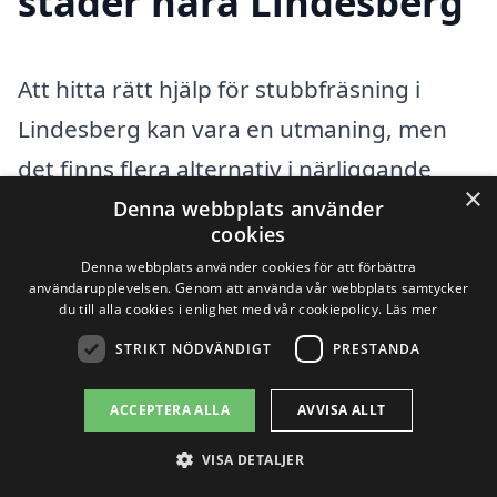
städer nära Lindesberg
Att hitta rätt hjälp för stubbfräsning i
Lindesberg kan vara en utmaning, men
det finns flera alternativ i närliggande
×
städer som kan ge dig den expertis du
Denna webbplats använder
cookies
behöver. Stubbfräsning är en viktig
Denna webbplats använder cookies för att förbättra
process för att ta bort trädstubbar efter
användarupplevelsen. Genom att använda vår webbplats samtycker
du till alla cookies i enlighet med vår cookiepolicy.
Läs mer
avverkning, och det kräver professionell
STRIKT NÖDVÄNDIGT
PRESTANDA
utrustning och erfarenhet för att utföra
arbetet på ett effektivt och säkert sätt.
ACCEPTERA ALLA
AVVISA ALLT
Genom att söka efter tjänster i andra
VISA DETALJER
städer kan du hitta bra alternativ som kan