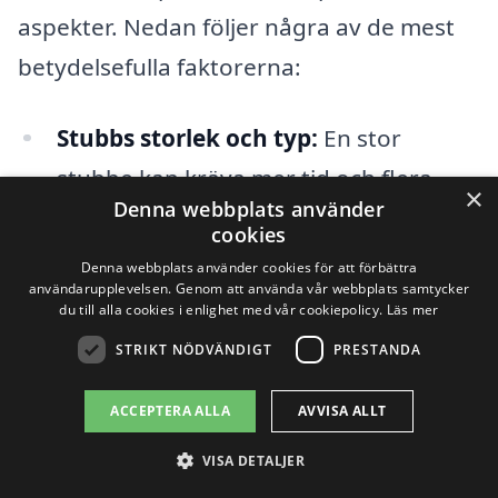
aspekter. Nedan följer några av de mest
betydelsefulla faktorerna:
Stubbs storlek och typ:
En stor
stubbe kan kräva mer tid och flera
×
Denna webbplats använder
maskiner för att fräsa bort, vilket höjer
cookies
kostnaden. Olika trädslag kan också
Denna webbplats använder cookies för att förbättra
användarupplevelsen. Genom att använda vår webbplats samtycker
ha olika rotstrukturer, vilket påverkar
du till alla cookies i enlighet med vår cookiepolicy.
Läs mer
arbetets komplexitet.
STRIKT NÖDVÄNDIGT
PRESTANDA
Arbetsområde:
Om stubben ligger på
ACCEPTERA ALLA
AVVISA ALLT
en svåråtkomlig plats, som nära
VISA DETALJER
byggnader eller under träd, kan det