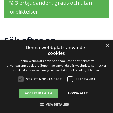
Få 3 erbjudanden, gratis och utan
förpliktelser
Sök efter en
×
Denna webbplats använder
professionell för
cookies
stubbfräsning i andra
Denna webbplats använder cookies för att förbättra
användarupplevelsen. Genom att använda vår webbplats samtycker
du till alla cookies i enlighet med vår cookiepolicy.
Läs mer
städer nära Norrköping
STRIKT NÖDVÄNDIGT
PRESTANDA
ACCEPTERA ALLA
AVVISA ALLT
Att hitta rätt hjälp för stubbfräsning i
Norrköping behöver inte vara svårt. Med
VISA DETALJER
hjälp av vår plattform kan du enkelt få