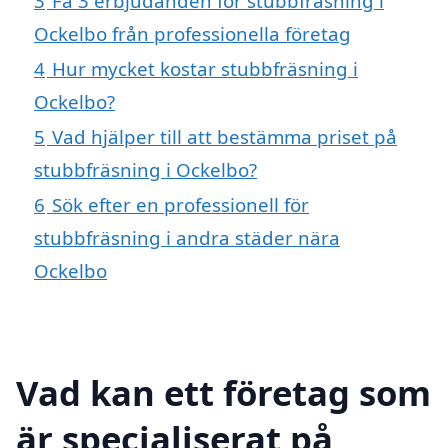
3
Få 3 erbjudanden för stubbfräsning i
Ockelbo från professionella företag
4
Hur mycket kostar stubbfräsning i
Ockelbo?
5
Vad hjälper till att bestämma priset på
stubbfräsning i Ockelbo?
6
Sök efter en professionell för
stubbfräsning i andra städer nära
Ockelbo
Vad kan ett företag som
är specialiserat på