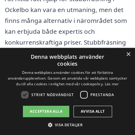
Ockelbo kan vara en utmaning, men det
finns många alternativ i närområdet som
kan erbjuda både expertis och
konkurrenskraftiga priser. Stubbfräsning
är en viktig tjänst för dem som vill ta bort
×
Denna webbplats använder
trädstubbar och förbättra sin trädgård
cookies
Denna webbplats använder cookies för att förbättra
eller fastighet. Genom att använda en
användarupplevelsen. Genom att använda vår webbplats samtycker
specialiserad plattform kan du enkelt få
du till alla cookies i enlighet med vår cookiepolicy.
Läs mer
STRIKT NÖDVÄNDIGT
PRESTANDA
kontakt med professionella aktörer som
erbjuder stubbfräsning.
ACCEPTERA ALLA
AVVISA ALLT
Det finns flera städer nära Ockelbo där du
VISA DETALJER