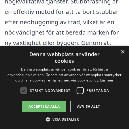
högkvalitativa tjänster. Stubbfräsning är
en effektiv metod för att ta bort stubbar
efter nedhuggning av träd, vilket är en
nödvändighet för att bereda marken för
ny växtlighet eller byggen. Genom att
×
använda vår plattform xn--stubbfrsning-
Denna webbplats använder
cookies
pris-wqb.se, kan du enkelt få kontakt med
Denna webbplats använder cookies för att förbättra
experter inom stubbfräsning i ditt
användarupplevelsen. Genom att använda vår webbplats samtycker
du till alla cookies i enlighet med vår cookiepolicy.
Läs mer
närområde.
STRIKT NÖDVÄNDIGT
PRESTANDA
Det finns flera effektiva företag i närheten
ACCEPTERA ALLA
AVVISA ALLT
av Ölsta som erbjuder stubbfräsning. Här
VISA DETALJER
är några städer du kan överväga när du