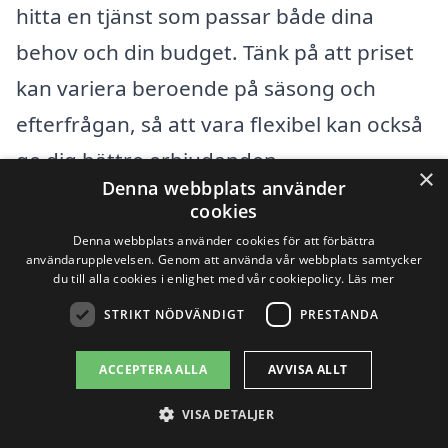
hitta en tjänst som passar både dina
behov och din budget. Tänk på att priset
kan variera beroende på säsong och
efterfrågan, så att vara flexibel kan också
ge dig bättre erbjudanden.
×
Denna webbplats använder
cookies
Sammanfattningsvis finns det många
Denna webbplats använder cookies för att förbättra
faktorer som spelar in i prissättningen för
användarupplevelsen. Genom att använda vår webbplats samtycker
du till alla cookies i enlighet med vår cookiepolicy.
Läs mer
stubbfräsning i Orrefors. Genom att
STRIKT NÖDVÄNDIGT
PRESTANDA
förstå dessa faktorer kan du fatta mer
informerade beslut och säkerställa att du
ACCEPTERA ALLA
AVVISA ALLT
får bästa möjliga resultat för dina behov
VISA DETALJER
av stubbfräsning.