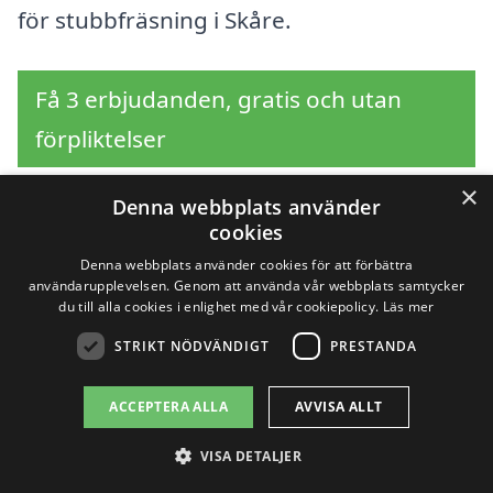
för stubbfräsning i Skåre.
Få 3 erbjudanden, gratis och utan
förpliktelser
×
Denna webbplats använder
cookies
Sök efter en
Denna webbplats använder cookies för att förbättra
användarupplevelsen. Genom att använda vår webbplats samtycker
professionell för
du till alla cookies i enlighet med vår cookiepolicy.
Läs mer
STRIKT NÖDVÄNDIGT
PRESTANDA
stubbfräsning i andra
städer nära Skåre
ACCEPTERA ALLA
AVVISA ALLT
VISA DETALJER