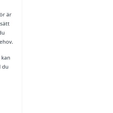
ör är
sätt
 du
behov.
m kan
d du