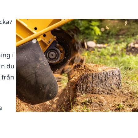
ocka?
ing i
an du
 från
a
n