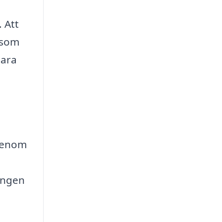
. Att
a som
bara
 Genom
ningen