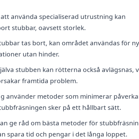
tt använda specialiserad utrustning kan
ort stubbar, oavsett storlek.
tubbar tas bort, kan området användas för n
ationer utan hinder.
jälva stubben kan rötterna också avlägsnas, v
r orsakar framtida problem.
g använder metoder som minimerar påverka
tubbfräsningen sker på ett hållbart sätt.
n ge råd om bästa metoder för stubbfräsnin
n spara tid och pengar i det långa loppet.