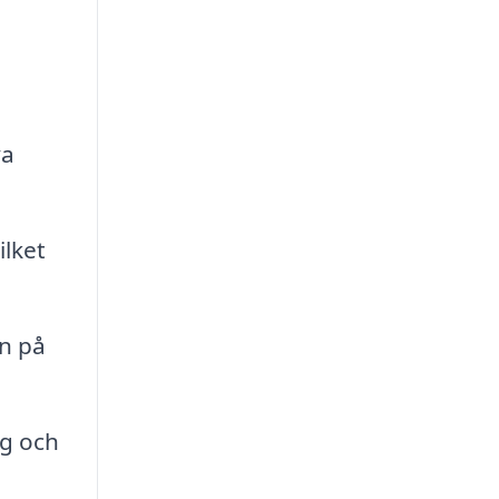
ya
ilket
n på
g och