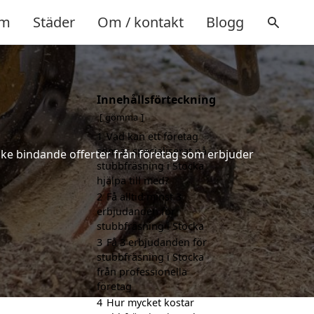
m
Städer
Om / kontakt
Blogg
Innehållsförteckning
gömma
1
Vad kan ett företag
som är specialiserat på
icke bindande offerter från företag som erbjuder
stubbfräsning i Stocka
hjälpa till med?
2
Få alltid minst 3
erbjudanden för
stubbfräsning i Stocka
3
Få 3 erbjudanden för
stubbfräsning i Stocka
från professionella
företag
4
Hur mycket kostar