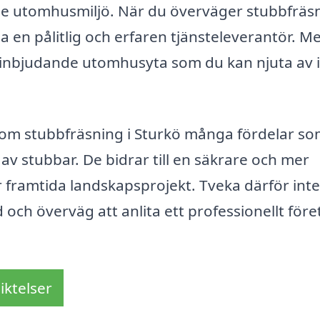
ande utomhusmiljö. När du överväger stubbfräsn
lja en pålitlig och erfaren tjänsteleverantör. M
 inbjudande utomhusyta som du kan njuta av i
nom stubbfräsning i Sturkö många fördelar s
v stubbar. De bidrar till en säkrare och mer
r framtida landskapsprojekt. Tveka därför inte
 och överväg att anlita ett professionellt för
iktelser