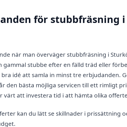
danden för stubbfräsning i
rande när man överväger stubbfräsning i Sturk
 gammal stubbe efter en fälld träd eller förb
en bra idé att samla in minst tre erbjudanden.
r den bästa möjliga servicen till ett rimligt pri
 värt att investera tid i att hämta olika offerte
erter kan du lätt se skillnader i prissättning o
udget.