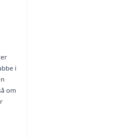
ter
ubbe i
en
kså om
r