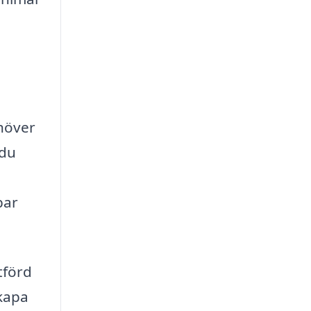
ehöver
 du
bar
tförd
kapa