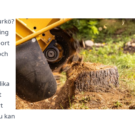
urkö?
ing
bort
och
lika
t
rt
du kan