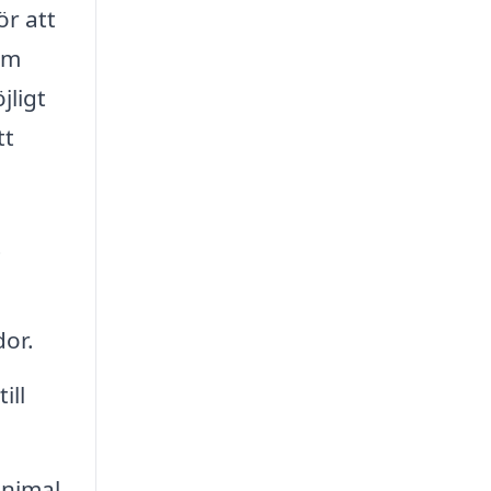
r att
om
jligt
tt
t
dor.
ill
inimal