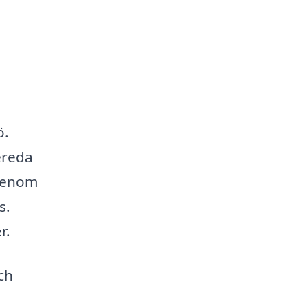
ö.
ereda
 Genom
s.
r.
ch