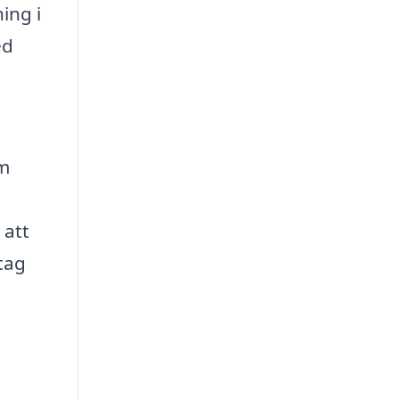
ing i
ed
om
 att
etag