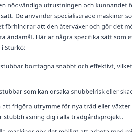
den nödvändiga utrustningen och kunnandet fö
rt sätt. De använder specialiserade maskiner s
t förhindrar att den återväxer och gör det mö
ra ändamål. Här är några specifika sätt som e
 i Sturkö:
stubbar borttagna snabbt och effektivt, vilke
 stubbar som kan orsaka snubbelrisk eller ska
att frigöra utrymme för nya träd eller växter t
 stubbfräsning dig i alla trädgårdsprojekt.
la maskiner gör det möjligt att arbeta med m