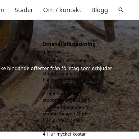
m
Städer
Om / kontakt
Blogg
Innehållsförteckning
gömma
1
Vad kan ett företag
som är specialiserat på
icke bindande offerter från företag som erbjuder
stubbfräsning i Sturkö
hjälpa till med?
2
Få alltid minst 3
erbjudanden för
stubbfräsning i Sturkö
3
Få 3 erbjudanden för
stubbfräsning i Sturkö
från professionella
företag
4
Hur mycket kostar