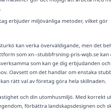
.
g erbjuder miljövänliga metoder, vilket gör
 i Sturkö kan verka överväldigande, men det b
ttform som xn--stubbfrsning-pris-wqb.se kan
kesverksamma som kan ge dig erbjudanden och
ehov. Oavsett om det handlar om enstaka stub
kan rätt val av företag göra hela skillnaden.
fastighet och din utomhusmiljö. Med korrekt u
 egendom, förbättra landskapsdesignen och s