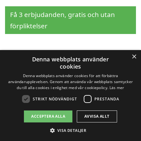
Få 3 erbjudanden, gratis och utan
förpliktelser
×
Sök efter en
Denna webbplats använder
cookies
professionell för
Denna webbplats använder cookies för att förbättra
användarupplevelsen. Genom att använda vår webbplats samtycker
stubbfräsning i andra
du till alla cookies i enlighet med vår cookiepolicy.
Läs mer
STRIKT NÖDVÄNDIGT
PRESTANDA
städer nära Tågarp
ACCEPTERA ALLA
AVVISA ALLT
Att hitta hjälp för stubbfräsning i Tågarp
VISA DETALJER
kan vara en utmaning, men det finns flera