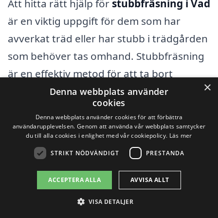
Att hitta rätt hjälp för
stubbfräsning i Vad
är en viktig uppgift för dem som har
avverkat träd eller har stubb i trädgården
som behöver tas omhand. Stubbfräsning
är en effektiv metod för att ta bort
×
stubbar från marken, vilket ger en renare
Denna webbplats använder
cookies
och mer användbar yta. Genom att
Denna webbplats använder cookies för att förbättra
använda professionella tjänster kan du
användarupplevelsen. Genom att använda vår webbplats samtycker
du till alla cookies i enlighet med vår cookiepolicy.
Läs mer
vara säker på att jobbet blir gjort på rätt
STRIKT NÖDVÄNDIGT
PRESTANDA
sätt, och du kan få en rad erbjudanden
från olika företag i närområdet.
ACCEPTERA ALLA
AVVISA ALLT
VISA DETALJER
Förutom att titta på alternativ i Vad kan