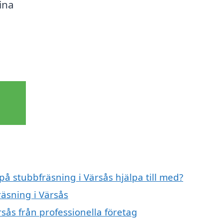
dina
a
på stubbfräsning i Värsås hjälpa till med?
räsning i Värsås
sås från professionella företag