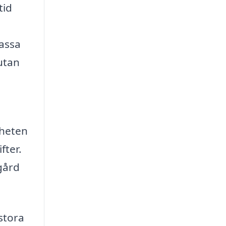
tid
passa
 utan
nheten
fter.
dgård
stora