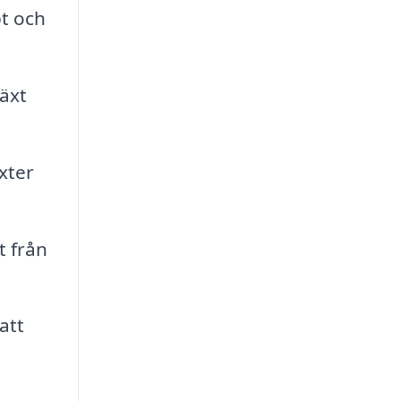
bt och
växt
xter
t från
att