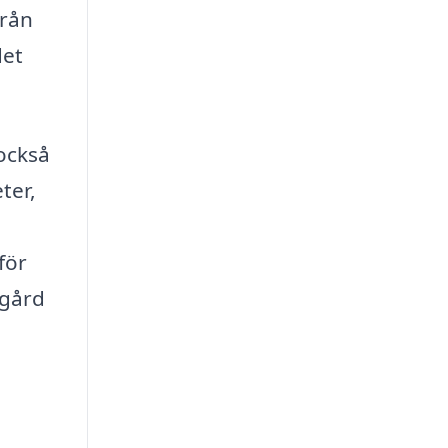
från
det
 också
ter,
för
dgård