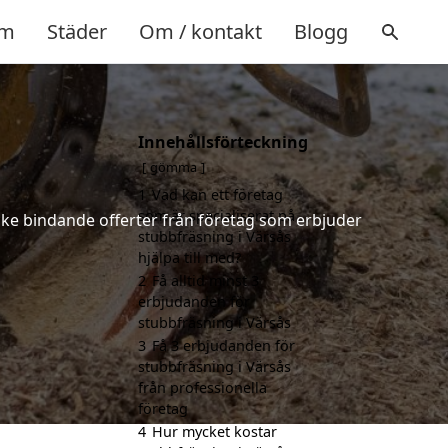
m
Städer
Om / kontakt
Blogg
Innehållsförteckning
gömma
1
Vad kan ett företag
som är specialiserat på
icke bindande offerter från företag som erbjuder
stubbfräsning i Värsås
hjälpa till med?
2
Få alltid minst 3
erbjudanden för
stubbfräsning i Värsås
3
Få 3 erbjudanden för
stubbfräsning i Värsås
från professionella
företag
4
Hur mycket kostar