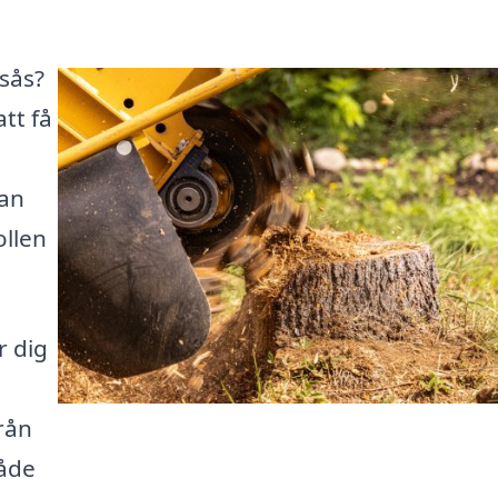
rsås?
tt få
kan
ollen
r dig
rån
råde