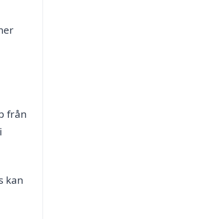
mer
p från
i
s kan