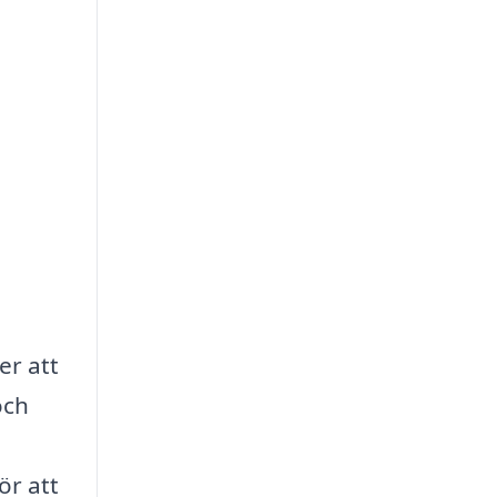
er att
och
ör att