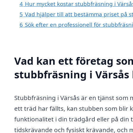
4
Hur mycket kostar stubbfräsning i Värså
5
Vad hjälper till att bestämma priset på s
6
Sök efter en professionell för stubbfräs
Vad kan ett företag som
stubbfräsning i Värsås 
Stubbfräsning i Värsås är en tjänst som 
ett träd har fällts, kan stubben som blir 
funktionalitet i din trädgård eller på din
tidskrävande och fysiskt krävande, och må