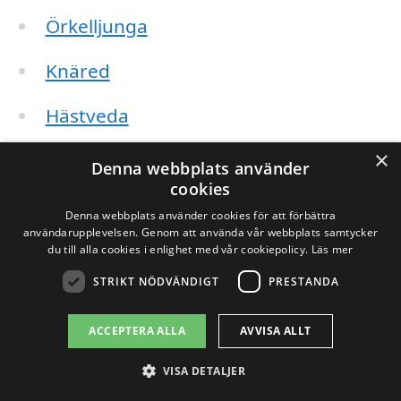
Örkelljunga
Knäred
Hästveda
×
Markaryd
Denna webbplats använder
cookies
Ängelholm
Denna webbplats använder cookies för att förbättra
användarupplevelsen. Genom att använda vår webbplats samtycker
du till alla cookies i enlighet med vår cookiepolicy.
Läs mer
Genom att använda plattformen xn--
STRIKT NÖDVÄNDIGT
PRESTANDA
stubbfrsning-pris-wqb.se kan du enkelt
begära offerter från flera företag som
ACCEPTERA ALLA
AVVISA ALLT
erbjuder stubbfräsning i dessa områden.
VISA DETALJER
En sådan tjänst gör det lättare för dig att