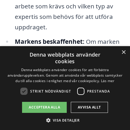
arbete som krävs och vilken typ av
expertis som behövs för att utföra
uppdraget.
Markens beskaffenhet:
Om marken
×
är hård eller stenig kan det påverka
Denna webbplats använder
cookies
hur snabbt fräsningen kan utföras,
Denna webbplats använder cookies för att förbättra
vilket också kan påverka priset.
användarupplevelsen. Genom att använda vår webbplats samtycker
du till alla cookies i enlighet med vår cookiepolicy.
Läs mer
För att få en känsla för det aktuella
STRIKT NÖDVÄNDIGT
PRESTANDA
marknadspriset på stubbfräsning i Vika är
ACCEPTERA ALLA
AVVISA ALLT
det en bra idé att jämföra flera olika
VISA DETALJER
offerter. Genom att använda
xn--