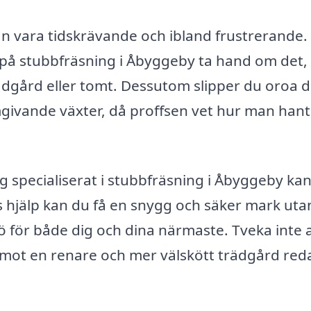
 vara tidskrävande och ibland frustrerande.
 på stubbfräsning i Åbyggeby ta hand om det,
dgård eller tomt. Dessutom slipper du oroa d
givande växter, då proffsen vet hur man han
ag specialiserat i stubbfräsning i Åbyggeby ka
s hjälp kan du få en snygg och säker mark uta
ö för både dig och dina närmaste. Tveka inte 
a mot en renare och mer välskött trädgård red