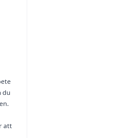
bete
m du
den.
r att