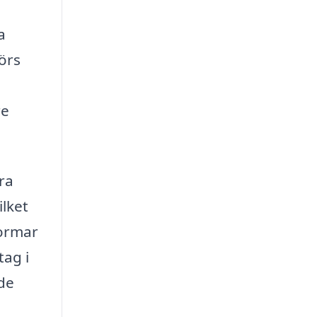
a
görs
re
ra
ilket
formar
tag i
 de