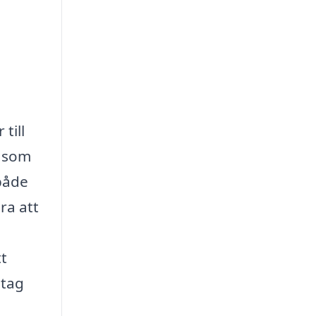
till
s som
 både
ra att
tt
etag