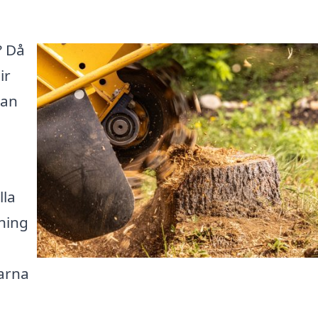
? Då
ir
kan
lla
sning
barna