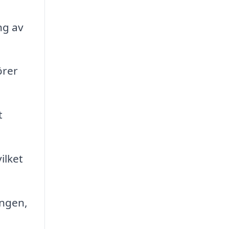
ng av
örer
t
ilket
ingen,