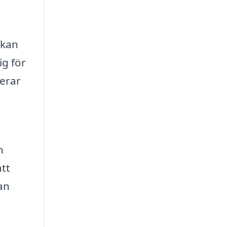
 kan
ig för
terar
n
n
att
an