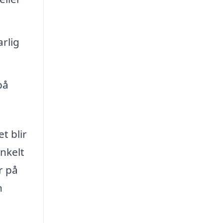
arlig
på
t blir
enkelt
r på
n