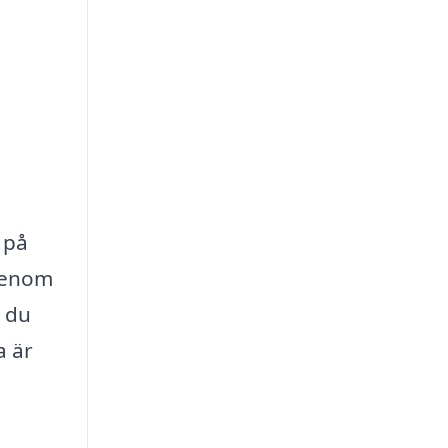
 på
 Genom
t du
a är