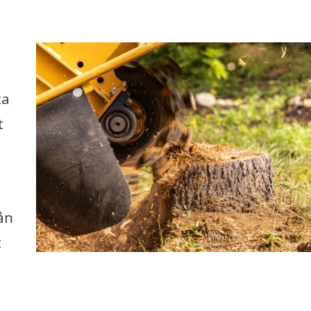
ta
t
ån
t