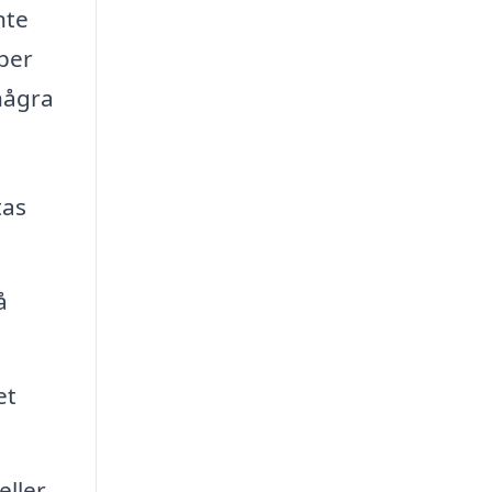
nte
pper
 några
tas
å
et
eller