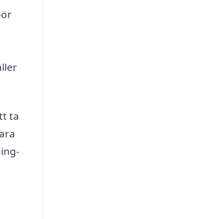
bör
ller
tt ta
para
ing-