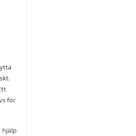
ytta
skt.
Ett
vs för
 hjälp