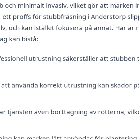
 och minimalt invasiv, vilket gör att marken i
ett proffs för stubbfräsning i Anderstorp sli
v, och kan istället fokusera på annat. Här är
tag kan bistå:
essionell utrustning säkerställer att stubben 
tt använda korrekt utrustning kan skador p
ar tjänsten även borttagning av rötterna, vilk
ning kan marken lätt användas för plantering 