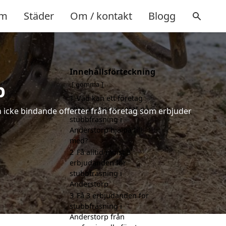
m
Städer
Om / kontakt
Blogg
Innehållsförteckning
p
gömma
1
Vad kan ett företag
som är specialiserat på
h icke bindande offerter från företag som erbjuder
stubbfräsning i
Anderstorp hjälpa till
med?
2
Få alltid minst 3
erbjudanden för
stubbfräsning i
Anderstorp
3
Få 3 erbjudanden för
stubbfräsning i
Anderstorp från