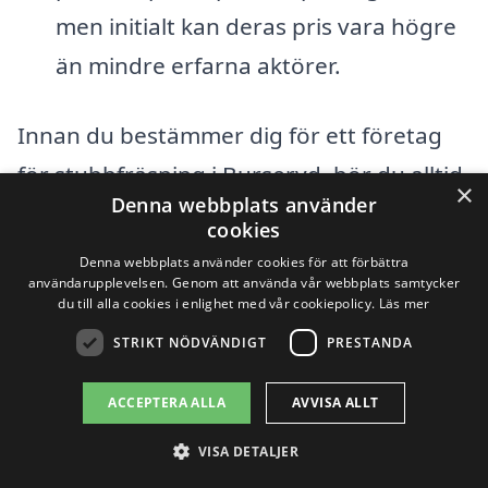
men initialt kan deras pris vara högre
än mindre erfarna aktörer.
Innan du bestämmer dig för ett företag
för stubbfräsning i Burseryd, bör du alltid
×
Denna webbplats använder
samla in flera offerter för att få en bra
cookies
överblick över marknadspriserna. Det är
Denna webbplats använder cookies för att förbättra
användarupplevelsen. Genom att använda vår webbplats samtycker
viktigt att inte bara se på priset, utan
du till alla cookies i enlighet med vår cookiepolicy.
Läs mer
även att ta hänsyn till företagets rykte
STRIKT NÖDVÄNDIGT
PRESTANDA
och kundrecensioner. Genom xn--
ACCEPTERA ALLA
AVVISA ALLT
stubbfrsning-pris-wqb.se kan du enkelt få
kontakt med olika aktörer och jämföra
VISA DETALJER