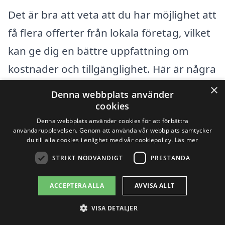
Det är bra att veta att du har möjlighet att
få flera offerter från lokala företag, vilket
kan ge dig en bättre uppfattning om
kostnader och tillgänglighet. Här är några
av de städer nära
Blidö
där du kan hitta
×
Denna webbplats använder
professionella tjänster för stubbfräsning:
cookies
Denna webbplats använder cookies för att förbättra
användarupplevelsen. Genom att använda vår webbplats samtycker
Norrtälje
du till alla cookies i enlighet med vår cookiepolicy.
Läs mer
STRIKT NÖDVÄNDIGT
PRESTANDA
Vätö
Ljusterö
ACCEPTERA ALLA
AVVISA ALLT
VISA DETALJER
Kapellskär