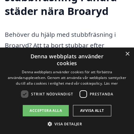
städer nära Broaryd
Behöver du hjälp med stubbfräsning i
Broaryd? Att ta bort stubbar efter
×
trädfällning kan vara en utmanande
Denna webbplats använder
cookies
uppgift som kräver professionell
Denna webbplats använder cookies för att förbättra
utrustning och expertis. Med hjälp av vår
användarupplevelsen. Genom att använda vår webbplats samtycker
du till alla cookies i enlighet med vår cookiepolicy.
Läs mer
plattform kan du enkelt hitta pålitliga
STRIKT NÖDVÄNDIGT
PRESTANDA
företag som erbjuder
stubbfräsningstjänster i ditt lokala
ACCEPTERA ALLA
AVVISA ALLT
område. Det är viktigt att anlita ett erfaret
VISA DETALJER
företag för att säkerställa att arbetet