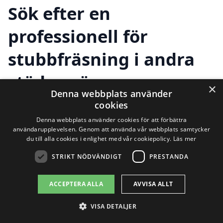
Sök efter en
professionell för
stubbfräsning i andra
städer nära
×
Denna webbplats använder
Bruksvallarna
cookies
Denna webbplats använder cookies för att förbättra
användarupplevelsen. Genom att använda vår webbplats samtycker
du till alla cookies i enlighet med vår cookiepolicy.
Läs mer
Att hitta hjälp för stubbfräsning i
STRIKT NÖDVÄNDIGT
PRESTANDA
Bruksvallarna och omkringliggande
områden behöver inte vara komplicerat.
ACCEPTERA ALLA
AVVISA ALLT
Oavsett om du har en större
VISA DETALJER
trädgårdsanläggning eller bara enstaka