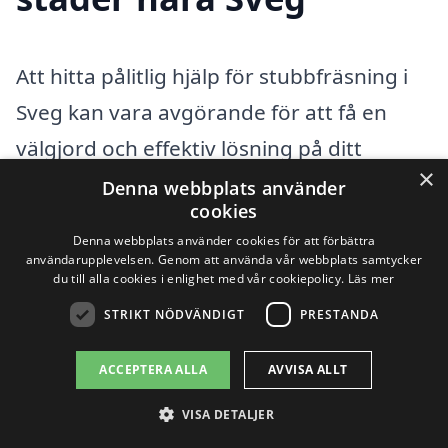
Att hitta pålitlig hjälp för stubbfräsning i
Sveg kan vara avgörande för att få en
välgjord och effektiv lösning på ditt
×
stubbproblem. Stubbfräsning är en viktig
Denna webbplats använder
cookies
process som hjälper till att ta bort stubbar
Denna webbplats använder cookies för att förbättra
efter att träden har fällts, vilket gör din
användarupplevelsen. Genom att använda vår webbplats samtycker
du till alla cookies i enlighet med vår cookiepolicy.
Läs mer
trädgård eller tomt mer dekorativ och
STRIKT NÖDVÄNDIGT
PRESTANDA
användbar. Om du inte hittar rätt firma i
Sveg, finns det flera närliggande städer
ACCEPTERA ALLA
AVVISA ALLT
där du också kan få professionell hjälp
VISA DETALJER
med stubbfräsning.