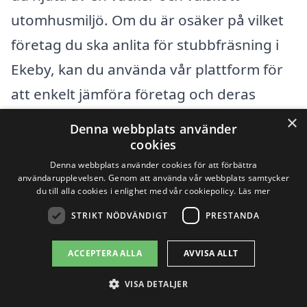
utomhusmiljö. Om du är osäker på vilket
företag du ska anlita för stubbfräsning i
Ekeby, kan du använda vår plattform för
att enkelt jämföra företag och deras
priser. Genom att samla in flera offerter
×
Denna webbplats använder
kan du försäkra dig om att du får bästa
cookies
möjliga tjänst till det bästa priset.
Denna webbplats använder cookies för att förbättra
användarupplevelsen. Genom att använda vår webbplats samtycker
du till alla cookies i enlighet med vår cookiepolicy.
Läs mer
Få 3 erbjudanden, gratis och utan
STRIKT NÖDVÄNDIGT
PRESTANDA
förpliktelser
ACCEPTERA ALLA
AVVISA ALLT
VISA DETALJER