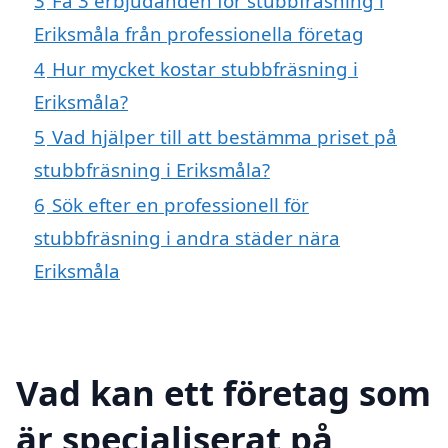
3
Få 3 erbjudanden för stubbfräsning i
Eriksmåla från professionella företag
4
Hur mycket kostar stubbfräsning i
Eriksmåla?
5
Vad hjälper till att bestämma priset på
stubbfräsning i Eriksmåla?
6
Sök efter en professionell för
stubbfräsning i andra städer nära
Eriksmåla
Vad kan ett företag som
är specialiserat på