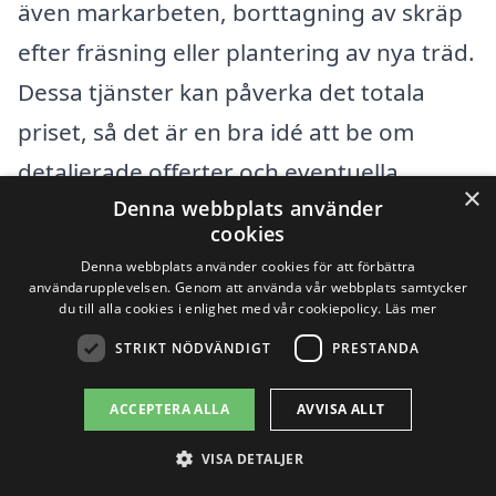
även markarbeten, borttagning av skräp
efter fräsning eller plantering av nya träd.
Dessa tjänster kan påverka det totala
priset, så det är en bra idé att be om
detaljerade offerter och eventuella
×
Denna webbplats använder
paketlösningar.
cookies
Denna webbplats använder cookies för att förbättra
För att få det bästa priset på
användarupplevelsen. Genom att använda vår webbplats samtycker
du till alla cookies i enlighet med vår cookiepolicy.
Läs mer
stubbfräsning, rekommenderar vi att du
STRIKT NÖDVÄNDIGT
PRESTANDA
kontaktar flera olika företag, beskriver
ditt projekt och begär offerter. På så sätt
ACCEPTERA ALLA
AVVISA ALLT
kan du enkelt jämföra priser och tjänster,
VISA DETALJER
och hitta det alternativ som passar dina