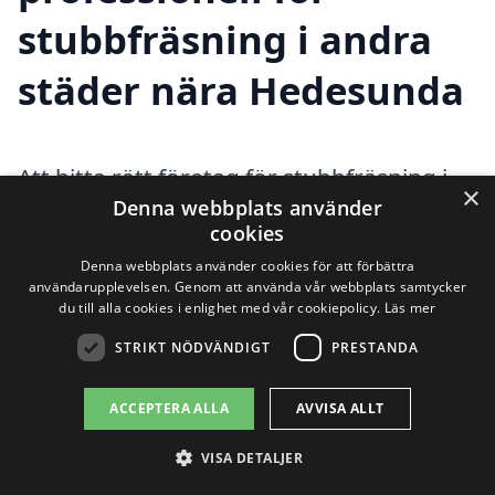
stubbfräsning i andra
städer nära Hedesunda
Att hitta rätt företag för stubbfräsning i
×
Denna webbplats använder
Hedesunda är viktigt för att säkerställa att
cookies
ditt projekt genomförs på ett effektivt och
Denna webbplats använder cookies för att förbättra
användarupplevelsen. Genom att använda vår webbplats samtycker
professionellt sätt. Stubbfräsning är en
du till alla cookies i enlighet med vår cookiepolicy.
Läs mer
process som innebär att borttagning av
STRIKT NÖDVÄNDIGT
PRESTANDA
stubbar sker med hjälp av specialiserad
ACCEPTERA ALLA
AVVISA ALLT
utrustning. Genom att anlita
professionella tjänster kan du spara tid
VISA DETALJER
och få ett bättre resultat än om du