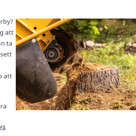
örby?
ig att
an ta
sett
o att
ära
få