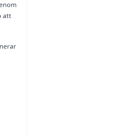
 Genom
 att
anerar