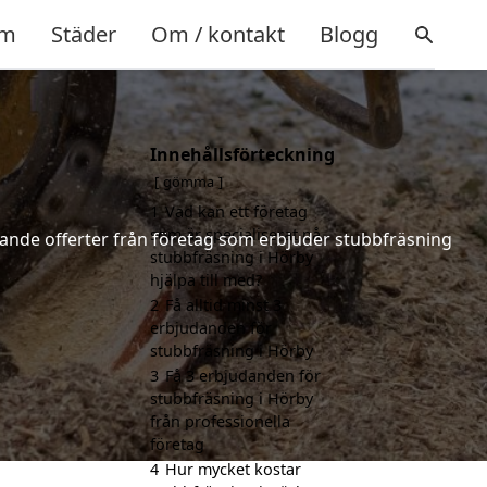
m
Städer
Om / kontakt
Blogg
Innehållsförteckning
gömma
1
Vad kan ett företag
som är specialiserat på
ndande offerter från företag som erbjuder stubbfräsning
stubbfräsning i Hörby
hjälpa till med?
2
Få alltid minst 3
erbjudanden för
stubbfräsning i Hörby
3
Få 3 erbjudanden för
stubbfräsning i Hörby
från professionella
företag
4
Hur mycket kostar