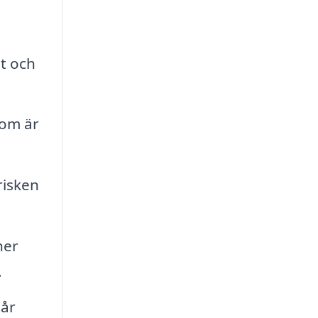
t och
som är
risken
ner
.
tår