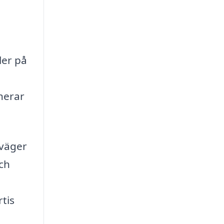
ler på
nerar
rväger
och
tis