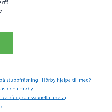
erfå
ka
på stubbfräsning i Hörby hjälpa till med?
räsning i Hörby
by från professionella företag
y?