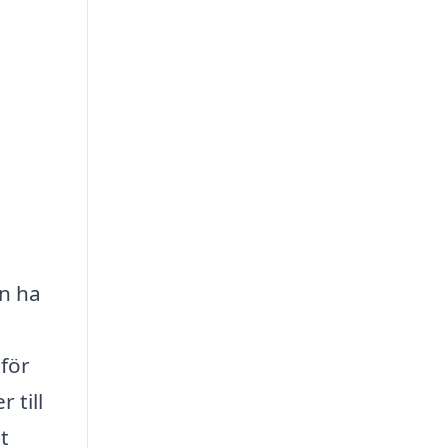
n ha
 för
 till
t