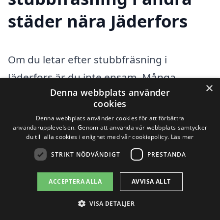
städer nära Jäderfors
Om du letar efter stubbfräsning i
Jäderfors är du inte ensam. Många
×
Denna webbplats använder
husägare och företag i området behöver
cookies
hjälp med att ta bort stubbar efter
Denna webbplats använder cookies för att förbättra
användarupplevelsen. Genom att använda vår webbplats samtycker
trädfällning. Det kan vara en utmanande
du till alla cookies i enlighet med vår cookiepolicy.
Läs mer
uppgift, och därför är det viktigt att anlita
STRIKT NÖDVÄNDIGT
PRESTANDA
proffs för att få jobbet gjort på rätt sätt.
Att hitta en professionell för
ACCEPTERA ALLA
AVVISA ALLT
stubbfräsning i Jäderfors och omkring
VISA DETALJER
liggande städer som
Sandviken
,
Hofors
,