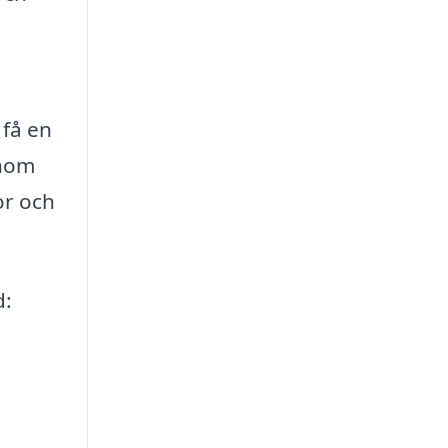
 få en
inom
or och
d: