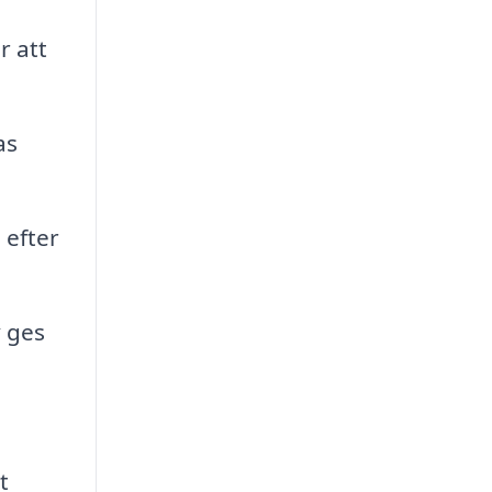
r att
as
 efter
 ges
t