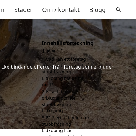
m
Städer
Om / kontakt
Blogg
Innehållsförteckning
gömma
1
Vad kan ett företag
som är specialiserat på
h icke bindande offerter från företag som erbjuder
stubbfräsning i
Lidköping hjälpa till
med?
2
Få alltid minst 3
erbjudanden för
stubbfräsning i
Lidköping
3
Få 3 erbjudanden för
stubbfräsning i
Lidköping från