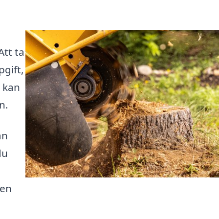
Att ta
gift,
r kan
n.
ån
du
 en