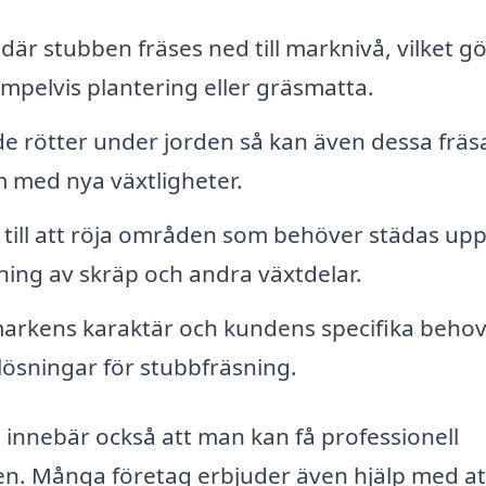
är stubben fräses ned till marknivå, vilket gö
mpelvis plantering eller gräsmatta.
e rötter under jorden så kan även dessa fräs
m med nya växtligheter.
 till att röja områden som behöver städas upp
ning av skräp och andra växtdelar.
arkens karaktär och kundens specifika behov
 lösningar för stubbfräsning.
 innebär också att man kan få professionell
n. Många företag erbjuder även hjälp med at