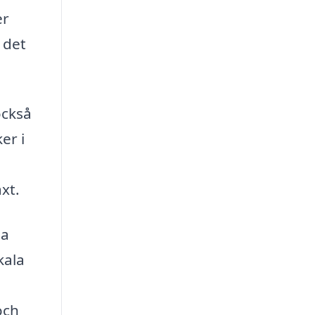
er
 det
också
er i
xt.
da
kala
och