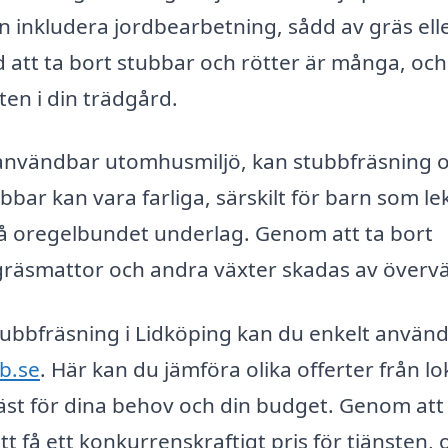
kan inkludera jordbearbetning, sådd av gräs ell
 att ta bort stubbar och rötter är många, och
ten i din trädgård.
 användbar utomhusmiljö, kan stubbfräsning 
bar kan vara farliga, särskilt för barn som lek
på oregelbundet underlag. Genom att ta bort
 gräsmattor och andra växter skadas av övervä
stubbfräsning i Lidköping kan du enkelt använ
b.se
. Här kan du jämföra olika offerter från lo
äst för dina behov och din budget. Genom att
att få ett konkurrenskraftigt pris för tjänsten, 