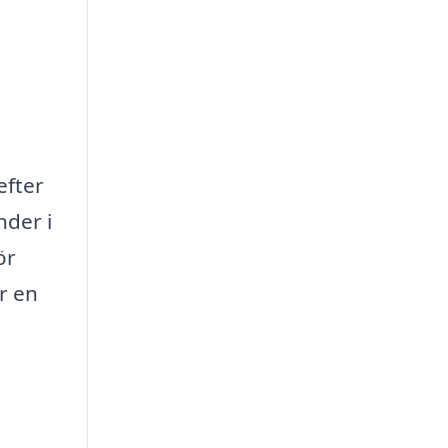
efter
nder i
ör
r en