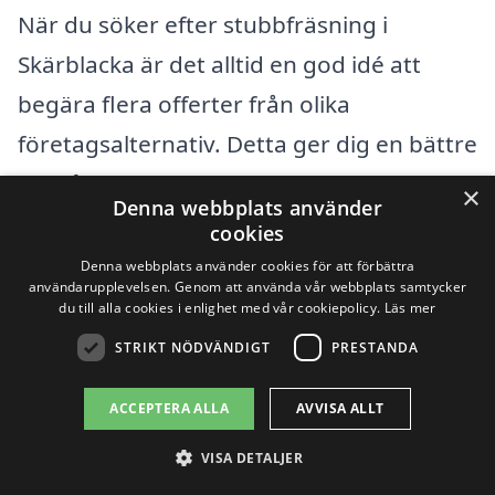
När du söker efter stubbfräsning i
Skärblacka är det alltid en god idé att
begära flera offerter från olika
företagsalternativ. Detta ger dig en bättre
förståelse för marknadspriserna och kan
×
Denna webbplats använder
hjälpa dig att hitta det bästa erbjudandet
cookies
för just dina behov. Genom att fylla i ett
Denna webbplats använder cookies för att förbättra
användarupplevelsen. Genom att använda vår webbplats samtycker
enkelt formulär på
xn--stubbfrsning-pris-
du till alla cookies i enlighet med vår cookiepolicy.
Läs mer
wqb.se
kan du enkelt få kontakt med flera
STRIKT NÖDVÄNDIGT
PRESTANDA
professionella företag som erbjuder
ACCEPTERA ALLA
AVVISA ALLT
stubbfräsning i ditt område. Jämför priser
och tjänster noggrant för att hitta det
VISA DETALJER