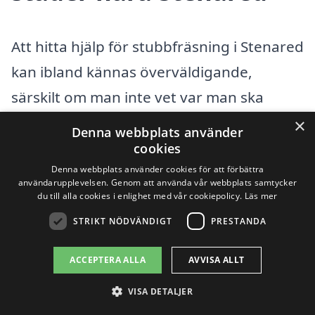
Att hitta hjälp för stubbfräsning i Stenared
kan ibland kännas överväldigande,
särskilt om man inte vet var man ska
börja. Men oroar dig inte! Det finns
×
Denna webbplats använder
många professionella företag i de
cookies
kringliggande områdena som står redo
Denna webbplats använder cookies för att förbättra
användarupplevelsen. Genom att använda vår webbplats samtycker
att hjälpa dig. Stubbfräsning innebär att
du till alla cookies i enlighet med vår cookiepolicy.
Läs mer
man tar bort stubbar från marken, vilket
STRIKT NÖDVÄNDIGT
PRESTANDA
är viktigt för att kunna utnyttja området
ACCEPTERA ALLA
AVVISA ALLT
på bästa sätt, oavsett om det handlar om
VISA DETALJER
trädgårdsarbete eller markplanering.