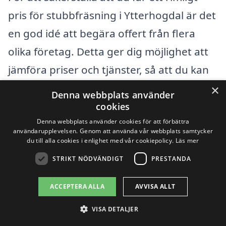
pris för stubbfräsning i Ytterhogdal är det
en god idé att begära offert från flera
olika företag. Detta ger dig möjlighet att
jämföra priser och tjänster, så att du kan
hitta det bästa alternativet för just ditt
×
Denna webbplats använder
behov.
cookies
Denna webbplats använder cookies för att förbättra
användarupplevelsen. Genom att använda vår webbplats samtycker
Att använda en plattform som hjälper dig
du till alla cookies i enlighet med vår cookiepolicy.
Läs mer
att hitta lokala företag kan underlätta
STRIKT NÖDVÄNDIGT
PRESTANDA
processen. Genom att samla in flera
ACCEPTERA ALLA
AVVISA ALLT
erbjudanden kan du på ett enkelt sätt
fatta ett informerat beslut och välja det
VISA DETALJER