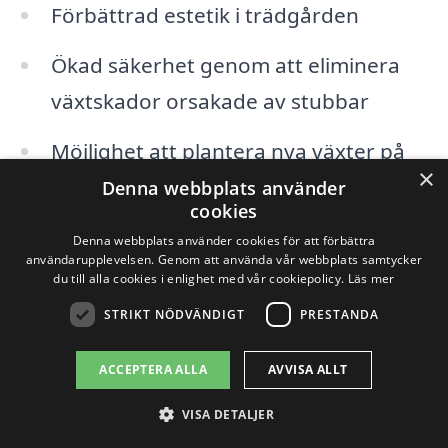
Förbättrad estetik i trädgården
Ökad säkerhet genom att eliminera
växtskador orsakade av stubbar
Möjlighet att plantera nya växter på
×
samma plats
Denna webbplats använder
cookies
Ökad möjlighet att använda marken
Denna webbplats använder cookies för att förbättra
användarupplevelsen. Genom att använda vår webbplats samtycker
effektivt
du till alla cookies i enlighet med vår cookiepolicy.
Läs mer
STRIKT NÖDVÄNDIGT
PRESTANDA
För att underlätta din sökning efter
stubbfräsning i Järbo kan du överväga att
ACCEPTERA ALLA
AVVISA ALLT
kontakta företag i närliggande städer. Här
VISA DETALJER
är några städer där du också kan hitta